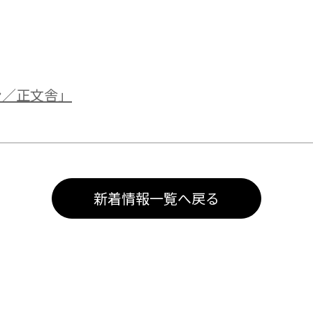
03
QLEAR（クリア）
04
動画・映像
05
印刷
ン／正文舎」
06
Web
07
レンタルサーバー
新着情報一覧へ戻る
08
スマホアプリ
09
ノベルティ