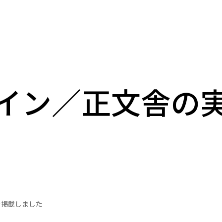
イン／正文舎の
Home
実績
サービスライン
01
オリジナルウェア
02
サイン・ディスプ
を掲載しました