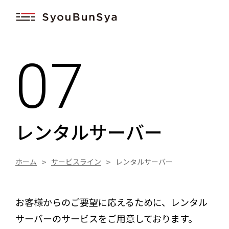
このページの本文へ移動
07
Home
実績
サービスライン
レンタルサーバー
01
オリジナルウェア
ホーム
サービスライン
レンタルサーバー
02
サイン・ディスプレイ
03
QLEAR（クリア）
お客様からのご要望に応えるために、レンタル
サーバーのサービスをご用意しております。
04
動画・映像