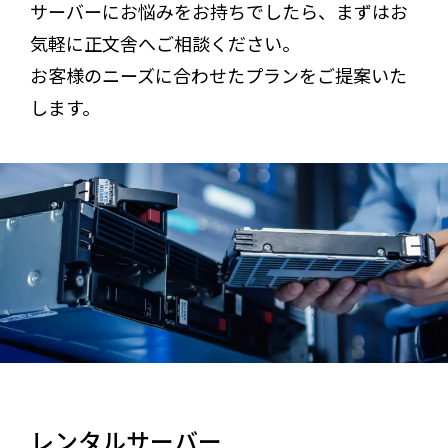
サーバーにお悩みをお持ちでしたら、まずはお
気軽に正文舎へご相談ください。
05
印刷
お客様のニーズに合わせたプランをご提案いた
06
Web
します。
07
レンタルサーバー
08
スマホアプリ
09
ノベルティ
新着情報
求人情報
企業情報
レンタルサーバー