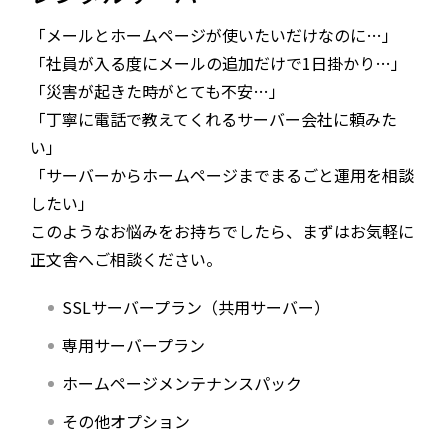
職場体験
「メールとホームページが使いたいだけなのに…」
「社員が入る度にメールの追加だけで1日掛かり…」
アクセスマップ
「災害が起きた時がとても不安…」
CSRビジョン
「丁寧に電話で教えてくれるサーバー会社に頼みた
い」
情報セキュリティ
「サーバーからホームページまでまるごと運用を相談
したい」
コンプライアンス規定
このようなお悩みをお持ちでしたら、まずはお気軽に
正文舎へご相談ください。
特定商取引に基づく表記
SSLサーバープラン（共用サーバー）
お問い合わせ
専用サーバープラン
サイトマップ
ホームページメンテナンスパック
その他オプション
メールマガジン