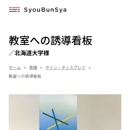
このページの本文へ移動
教室への誘導看板
Home
北海道大学様
実績
サービスライン
ホーム
実績
サイン・ディスプレイ
教室への誘導看板
01
オリジナルウェア
02
サイン・ディスプレイ
03
QLEAR（クリア）
04
動画・映像