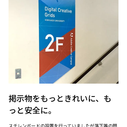
05
印刷
06
Web
07
レンタルサーバー
08
スマホアプリ
09
ノベルティ
新着情報
掲示物をもっときれいに、も
求人情報
っと安全に。
企業情報
スチレンボードの設置を行っていましたが落下等の問