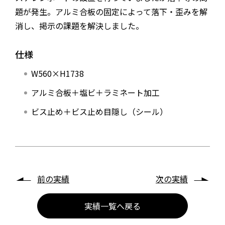
職場体験
題が発生。アルミ合板の固定によって落下・歪みを解
消し、掲示の課題を解決しました。
アクセスマップ
仕様
CSRビジョン
W560×H1738
情報セキュリティ
アルミ合板＋塩ビ＋ラミネート加工
コンプライアンス規定
ビス止め＋ビス止め目隠し（シール）
特定商取引に基づく表記
お問い合わせ
前の実績
次の実績
サイトマップ
実績一覧へ戻る
メールマガジン